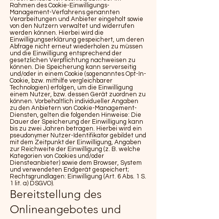
Rahmen des Cookie-Einwilligungs-
Management-Verfahrens genannten
Verarbeitungen und Anbieter eingeholt sowie
von den Nutzern verwaltet und widerrufen
werden können. Hierbei wird die
Einwilligungserklärung gespeichert, um deren
Abfrage nicht erneut wiederholen zu müssen
und die Einwilligung entsprechend der
gesetzlichen Verpflichtung nachweisen zu
können. Die Speicherung kann serverseitig
und/oder in einem Cookie (sogenanntes Opt-In-
Cookie, bzw. mithilfe vergleichbarer
Technologien) erfolgen, um die Einwilligung
einem Nutzer, bzw. dessen Gerät zuordnen zu
können. Vorbehaltlich individueller Angaben
zu den Anbietern von Cookie-Management-
Diensten, gelten die folgenden Hinweise: Die
Dauer der Speicherung der Einwilligung kann
bis zu zwei Jahren betragen. Hierbei wird ein
pseudonymer Nutzer-Identifikator gebildet und
mit dem Zeitpunkt der Einwilligung, Angaben
zur Reichweite der Einwilligung (z. B. welche
Kategorien von Cookies und/oder
Diensteanbieter) sowie dem Browser, System
und verwendeten Endgerät gespeichert;
Rechtsgrundlagen: Einwilligung (Art. 6 Abs. 1 S.
1 lit. a) DSGVO).
Bereitstellung des
Onlineangebotes und