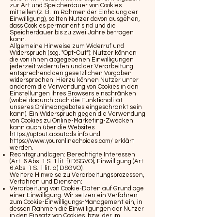
zur Art und Speicherdauer von Cookies
mitteilen (z. B. im Rahmen der Einholung der
Einwilligung), sollten Nutzer davon ausgehen,
dass Cookies permanent sind und die
Speicherdauer bis zu zwei Jahre betragen
kann.
Allgemeine Hinweise zum Widerruf und
Widerspruch (sog. "Opt-Out"): Nutzer können
die von ihnen abgegebenen Einwilligungen
jederzeit widerrufen und der Verarbeitung
entsprechend den gesetzlichen Vorgaben
widersprechen. Hierzu können Nutzer unter
anderem die Verwendung von Cookies in den
Einstellungen ihres Browsers einschränken
(wobei dadurch auch die Funktionalität
unseres Onlineangebotes eingeschränkt sein
kann). Ein Widerspruch gegen die Verwendung
von Cookies zu Online-Marketing-Zwecken
kann auch über die Websites
https://optout.aboutads.info
und
https://www.youronlinechoices.com/
erklärt
werden.
Rechtsgrundlagen: Berechtigte Interessen
(Art. 6 Abs. 1 S. 1 lit. f) DSGVO); Einwilligung (Art.
6 Abs. 1 S. 1 lit. a) DSGVO).
Weitere Hinweise zu Verarbeitungsprozessen,
Verfahren und Diensten:
Verarbeitung von Cookie-Daten auf Grundlage
einer Einwilligung: Wir setzen ein Verfahren
zum Cookie-Einwilligungs-Management ein, in
dessen Rahmen die Einwilligungen der Nutzer
in den Einsatz von Cookies, bzw. der im