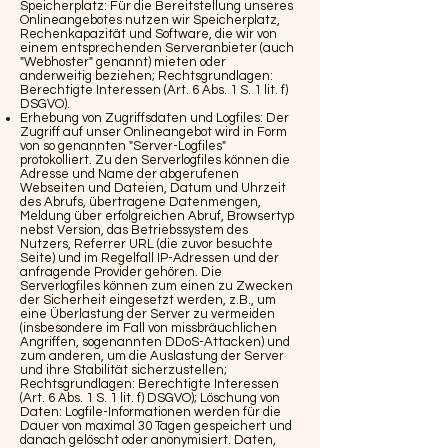
Speicherplatz: Für die Bereitstellung unseres
Onlineangebotes nutzen wir Speicherplatz,
Rechenkapazität und Software, die wir von
einem entsprechenden Serveranbieter (auch
"Webhoster" genannt) mieten oder
anderweitig beziehen; Rechtsgrundlagen:
Berechtigte Interessen (Art. 6 Abs. 1 S. 1 lit. f)
DSGVO).
Erhebung von Zugriffsdaten und Logfiles: Der
Zugriff auf unser Onlineangebot wird in Form
von so genannten "Server-Logfiles"
protokolliert. Zu den Serverlogfiles können die
Adresse und Name der abgerufenen
Webseiten und Dateien, Datum und Uhrzeit
des Abrufs, übertragene Datenmengen,
Meldung über erfolgreichen Abruf, Browsertyp
nebst Version, das Betriebssystem des
Nutzers, Referrer URL (die zuvor besuchte
Seite) und im Regelfall IP-Adressen und der
anfragende Provider gehören. Die
Serverlogfiles können zum einen zu Zwecken
der Sicherheit eingesetzt werden, z.B., um
eine Überlastung der Server zu vermeiden
(insbesondere im Fall von missbräuchlichen
Angriffen, sogenannten DDoS-Attacken) und
zum anderen, um die Auslastung der Server
und ihre Stabilität sicherzustellen;
Rechtsgrundlagen: Berechtigte Interessen
(Art. 6 Abs. 1 S. 1 lit. f) DSGVO); Löschung von
Daten: Logfile-Informationen werden für die
Dauer von maximal 30 Tagen gespeichert und
danach gelöscht oder anonymisiert. Daten,