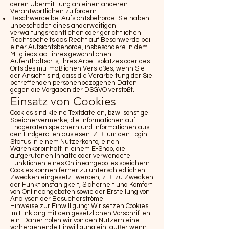
deren Übermittlung an einen anderen
Verantwortlichen zu fordern.
Beschwerde bei Aufsichtsbehörde: Sie haben
unbeschadet eines anderweitigen
verwaltungsrechtlichen oder gerichtlichen
Rechtsbehelfs das Recht auf Beschwerde bei
einer Aufsichtsbehörde, insbesondere in dem
Mitgliedstaat ihres gewöhnlichen
Aufenthaltsorts, ihres Arbeitsplatzes oder des
Orts des mutmaßlichen Verstoßes, wenn Sie
der Ansicht sind, dass die Verarbeitung der Sie
betreffenden personenbezogenen Daten
gegen die Vorgaben der DSGVO verstößt.
Einsatz von Cookies
Cookies sind kleine Textdateien, bzw. sonstige
Speichervermerke, die Informationen auf
Endgeräten speichern und Informationen aus
den Endgeräten auslesen. Z.B. um den Login-
Status in einem Nutzerkonto, einen
Warenkorbinhalt in einem E-Shop, die
aufgerufenen Inhalte oder verwendete
Funktionen eines Onlineangebotes speichern.
Cookies können ferner zu unterschiedlichen
Zwecken eingesetzt werden, z.B. zu Zwecken
der Funktionsfähigkeit, Sicherheit und Komfort
von Onlineangeboten sowie der Erstellung von
Analysen der Besucherströme.
Hinweise zur Einwilligung: Wir setzen Cookies
im Einklang mit den gesetzlichen Vorschriften
ein. Daher holen wir von den Nutzern eine
vorhergehende Einwilligung ein, außer wenn