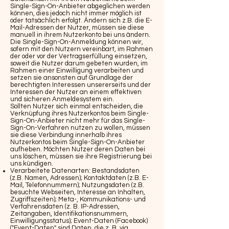
Single-Sign-On-Anbieter abgeglichen werden
können, dies jedoch nicht immer möglich ist
oder tatsächlich erfolgt. Ändern sich z.B. die E-
Mail-Adressen der Nutzer, müssen sie diese
manuell in ihrem Nutzerkonto bei uns ändern.
Die Single-Sign-On-Anmeldung können wir,
sofern mit den Nutzern vereinbart, im Rahmen
der oder vor der Vertragserfüllung einsetzen,
soweit die Nutzer darum gebeten wurden, im
Rahmen einer Einwilligung verarbeiten und
setzen sie ansonsten auf Grundlage der
berechtigten Interessen unsererseits und der
Interessen der Nutzer an einem effektiven
und sicheren Anmeldesystem ein.
Sollten Nutzer sich einmal entscheiden, die
Verknüpfung ihres Nutzerkontos beim Single-
Sign-On-Anbieter nicht mehr für das Single-
Sign-On-Verfahren nutzen zu wollen, müssen
sie diese Verbindung innerhalb ihres
Nutzerkontos beim Single-Sign-On-Anbieter
aufheben. Möchten Nutzer deren Daten bei
uns löschen, müssen sie ihre Registrierung bei
uns kündigen.
Verarbeitete Datenarten: Bestandsdaten
(z.B. Namen, Adressen); Kontaktdaten (z.B. E-
Mail, Telefonnummern); Nutzungsdaten (z.B.
besuchte Webseiten, Interesse an Inhalten,
Zugriffszeiten); Meta-, Kommunikations- und
Verfahrensdaten (z. B. IP-Adressen,
Zeitangaben, Identifikationsnummern,
Einwilligungsstatus); Event-Daten (Facebook)
("Event-Daten" sind Daten, die z. B. via