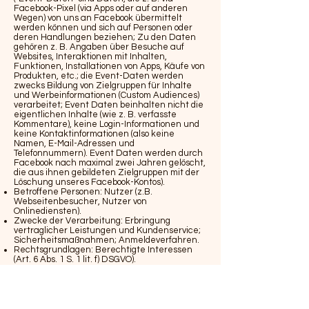
Facebook-Pixel (via Apps oder auf anderen
Wegen) von uns an Facebook übermittelt
werden können und sich auf Personen oder
deren Handlungen beziehen; Zu den Daten
gehören z. B. Angaben über Besuche auf
Websites, Interaktionen mit Inhalten,
Funktionen, Installationen von Apps, Käufe von
Produkten, etc.; die Event-Daten werden
zwecks Bildung von Zielgruppen für Inhalte
und Werbeinformationen (Custom Audiences)
verarbeitet; Event Daten beinhalten nicht die
eigentlichen Inhalte (wie z. B. verfasste
Kommentare), keine Login-Informationen und
keine Kontaktinformationen (also keine
Namen, E-Mail-Adressen und
Telefonnummern). Event Daten werden durch
Facebook nach maximal zwei Jahren gelöscht,
die aus ihnen gebildeten Zielgruppen mit der
Löschung unseres Facebook-Kontos).
Betroffene Personen: Nutzer (z.B.
Webseitenbesucher, Nutzer von
Onlinediensten).
Zwecke der Verarbeitung: Erbringung
vertraglicher Leistungen und Kundenservice;
Sicherheitsmaßnahmen; Anmeldeverfahren.
Rechtsgrundlagen: Berechtigte Interessen
(Art. 6 Abs. 1 S. 1 lit. f) DSGVO).
Weitere Hinweise zu Verarbeitungsprozessen,
Verfahren und Diensten:
Facebook Single-Sign-On:
Authentifizierungsdienst der Plattform
Facebook; Dienstanbieter: Meta Platforms