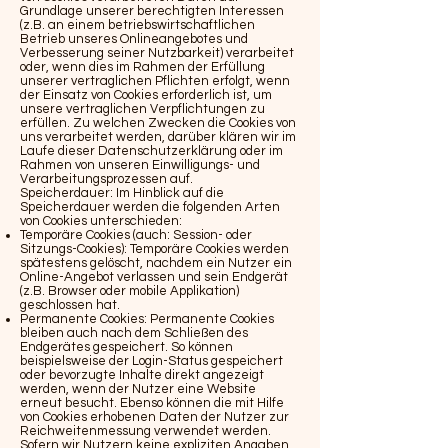
Grundlage unserer berechtigten Interessen
(z.B. an einem betriebswirtschaftlichen
Betrieb unseres Onlineangebotes und
Verbesserung seiner Nutzbarkeit) verarbeitet
oder, wenn dies im Rahmen der Erfüllung
unserer vertraglichen Pflichten erfolgt, wenn
der Einsatz von Cookies erforderlich ist, um
unsere vertraglichen Verpflichtungen zu
erfüllen. Zu welchen Zwecken die Cookies von
uns verarbeitet werden, darüber klären wir im
Laufe dieser Datenschutzerklärung oder im
Rahmen von unseren Einwilligungs- und
Verarbeitungsprozessen auf.
Speicherdauer: Im Hinblick auf die
Speicherdauer werden die folgenden Arten
von Cookies unterschieden:
Temporäre Cookies (auch: Session- oder
Sitzungs-Cookies): Temporäre Cookies werden
spätestens gelöscht, nachdem ein Nutzer ein
Online-Angebot verlassen und sein Endgerät
(z.B. Browser oder mobile Applikation)
geschlossen hat.
Permanente Cookies: Permanente Cookies
bleiben auch nach dem Schließen des
Endgerätes gespeichert. So können
beispielsweise der Login-Status gespeichert
oder bevorzugte Inhalte direkt angezeigt
werden, wenn der Nutzer eine Website
erneut besucht. Ebenso können die mit Hilfe
von Cookies erhobenen Daten der Nutzer zur
Reichweitenmessung verwendet werden.
Sofern wir Nutzern keine expliziten Angaben