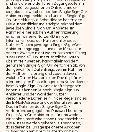
sind und die erforderlichen Zugangsdaten in
dem dafür vorgesehenen Onlineformular
eingeben, bzw. schon bei dem Single-Sign-On-
Anbieter angemeldet sind und die Single-Sign-
On-Anmeldung via Schaltfläche bestätigen.
Die Authentifizierung erfolgt direkt bei dem
jeweiligen Single-Sign-On-Anbieter. Im
Rahmen einer solchen Authentifizierung
erhalten wir eine Nutzer-ID mit der
Information, dass der Nutzer unter dieser
Nutzer-ID beim jeweiligen Single-Sign-On-
Anbieter eingeloggt ist und eine für uns für
andere Zwecke nicht weiter nutzbare ID (sog
"User Handle“). Ob uns zusätzliche Daten
übermittelt werden, hängt allein von dem
genutzten Single-Sign-On-Verfahren ab, von
den gewählten Datenfreigaben im Rahmen
der Authentifizierung und zudem davon,
welche Daten Nutzer in den Privatsphäre-
oder sonstigen Einstellungen des Nutzerkontos
beim Single-Sign-On-Anbieter freigegeben
haben. Es können je nach Single-Sign-On-
Anbieter und der Wahl der Nutzer
verschiedene Daten sein, in der Regel sind es
die E-Mail-Adresse und der Benutzername.
Das im Rahmen des Single-Sign-On-
Verfahrens eingegebene Passwort bei dem
Single-Sign-On-Anbieter ist für uns weder
einsehbar, noch wird es von uns gespeichert.
Die Nutzer werden gebeten, zu beachten,
dass deren bei uns gespeicherte Angaben
automatisch mit ihrem Nutzerkonto beim