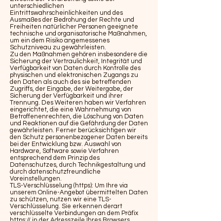
unterschiedlichen
Eintrittswahrscheinlichkeiten und des
Ausmaßes der Bedrohung der Rechte und
Freiheiten natürlicher Personen geeignete
technische und organisatorische Maßnahmen,
um ein dem Risiko angemessenes
Schutzniveau zu gewährleisten.
Zu den Maßnahmen gehören insbesondere die
Sicherung der Vertraulichkeit, Integrität und
Verfügbarkeit von Daten durch Kontrolle des
physischen und elektronischen Zugangs zu
den Daten als auch des sie betreffenden
Zugriffs, der Eingabe, der Weitergabe, der
Sicherung der Verfügbarkeit und ihrer
Trennung. Des Weiteren haben wir Verfahren
eingerichtet, die eine Wahrnehmung von
Betroffenenrechten, die Löschung von Daten
und Reaktionen auf die Gefährdung der Daten
gewährleisten. Ferner berücksichtigen wir
den Schutz personenbezogener Daten bereits
bei der Entwicklung bzw. Auswahl von
Hardware, Software sowie Verfahren
entsprechend dem Prinzip des
Datenschutzes, durch Technikgestaltung und
durch datenschutzfreundliche
Voreinstellungen.
TLS-Verschlüsselung (https): Um Ihre via
unserem Online-Angebot übermittelten Daten
zu schützen, nutzen wir eine TLS-
Verschlüsselung. Sie erkennen derart
verschlüsselte Verbindungen an dem Präfix
https:// in der Adresszeile Ihres Browsers.