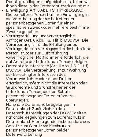
Rechtsgrundlagen maßgeblich sein, teilen wir
Ihnen diese in der Datenschutzerklärung mit.
Einwilligung (Art. 6 Abs. 1 S. 1 lit. a) DSGVO) -
Die betroffene Person hat ihre Einwilligung in
die Verarbeitung der sie betreffenden
personenbezogenen Daten für einen
spezifischen Zweck oder mehrere bestimmte
Zwecke gegeben.
Vertragserfüllung und vorvertragliche
Anfragen (Art. 6 Abs. 1 S. 1 lit. b) DSGVO) - Die
Verarbeitung ist für die Erfüllung eines
Vertrags, dessen Vertragspartei die betroffene
Person ist, oder zur Durchführung
vorvertraglicher Maßnahmen erforderlich, die
auf Anfrage der betroffenen Person erfolgen.
Berechtigte Interessen (Art. 6 Abs. 1 S. 1 lit. f)
DSGVO) - Die Verarbeitung ist zur Wahrung
der berechtigten Interessen des
Verantwortlichen oder eines Dritten
erforderlich, sofern nicht die Interessen oder
Grundrechte und Grundfreiheiten der
betroffenen Person, die den Schutz
personenbezogener Daten erfordern,
überwiegen.
Nationale Datenschutzregelungen in
Deutschland: Zusätzlich zu den
Datenschutzregelungen der DSGVO gelten
nationale Regelungen zum Datenschutz in
Deutschland. Hierzu gehört insbesondere das
Gesetz zum Schutz vor Missbrauch
personenbezogener Daten bei der
Datenverarbeitung