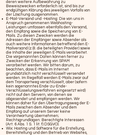
deren weitere Aufbewahrung zu
Beweiszwecken erforderlich ist, sind bis zur
endgültigen Klärung des jeweiligen Vorfalls von
der Löschung ausgenommen.
E-Mail-Versand und -Hosting: Die von uns in
Anspruch genommenen Webhosting-
Leistungen umfassen ebenfalls den Versand,
den Empfang sowie die Speicherung von E-
Mails. Zu diesen Zwecken werden die
Adressen der Empfänger sowie Absender als
auch weitere Informationen betreffend den E-
Mailversand (z.B. die beteiligten Provider) sowie
die Inhalte der jeweiligen E-Mails verarbeitet.
Die vorgenannten Daten können ferner zu
Zwecken der Erkennung von SPAM
verarbeitet werden. Wir bitten darum, zu
beachten, dass E-Mails im Internet
grundsätzlich nicht verschlüsselt versendet
werden. Im Regelfall werden E-Mails zwar auf
dem Transportweg verschlüsselt, aber (sofern
kein sogenanntes Ende-zu-Ende-
Verschlüsselungsverfahren eingesetzt wird)
nicht auf den Servern, von denen sie
abgesendet und empfangen werden. Wir
können daher für den Übertragungsweg der E-
Mails zwischen dem Absender und dem
Empfang auf unserem Server keine
Verantwortung übernehmen;
Rechtsgrundlagen: Berechtigte Interessen
(Art. 6 Abs. 1 S. 1 lit. f) DSGVO).
Wix: Hosting und Software für die Erstellung,
Bereitstellung und den Betrieb von Websites,