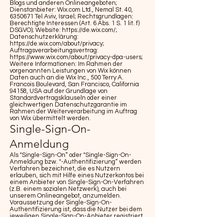
Blogs und anderen Onlineangeboten;
Dienstanbieter: Wix.com Ltd., Nemal St. 40,
6350671
Tel Aviv, Israel; Rechtsgrundlagen:
Berechtigte Interessen (Art. 6 Abs. 1 S. 1 lit. f)
DSGVO); Website:
https://de.wix.com/
;
Datenschutzerklärung:
https://de.wix.com/about/privacy
;
Auftragsverarbeitungsvertrag:
https://www.wix.com/about/privacy-dpa-users
;
Weitere Informationen: Im Rahmen der
vorgenannten Leistungen von Wix können
Daten auch an die Wix Inc., 500 Terry A.
Francois Boulevard, San Francisco, California
94158, USA auf der Grundlage von
Standardvertragsklauseln oder einer
gleichwertigen Datenschutzgarantie im
Rahmen der Weiterverarbeitung im Auftrag
von Wix übermittelt werden.
Single-Sign-On-
Anmeldung
Als "Single-Sign-On“ oder "Single-Sign-On-
Anmeldung bzw. "-Authentifizierung“ werden
Verfahren bezeichnet, die es Nutzern
erlauben, sich mit Hilfe eines Nutzerkontos bei
einem Anbieter von Single-Sign-On-Verfahren
(z.B. einem sozialen Netzwerk), auch bei
unserem Onlineangebot, anzumelden.
Voraussetzung der Single-Sign-On-
Authentifizierung ist, dass die Nutzer bei dem
jeweiligen Single-Sign-On-Anbieter registriert