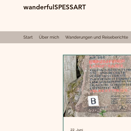
wanderfulSPESSART
Start
Über mich
Wanderungen und Reiseberichte
22. Juni