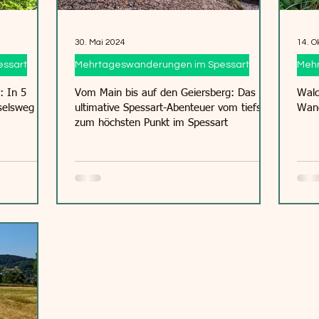
30. Mai 2024
14. O
ssart
Mehrtageswanderungen im Spessart
Mehr
: In 5
Vom Main bis auf den Geiersberg: Das
Wald
selsweg im
ultimative Spessart-Abenteuer vom tiefsten
Wand
zum höchsten Punkt im Spessart