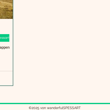
ssart
tappen
©2025 von wanderfulSPESSART