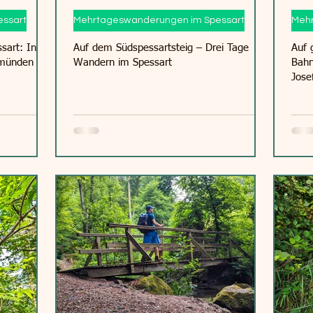
ssart
Mehrtageswanderungen im Spessart
Mehr
sart: In
Auf dem Südspessartsteig – Drei Tage
Auf 
emünden am
Wandern im Spessart
Bahn
Jose