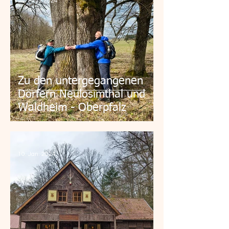
24. März 2024
Zu den untergegangenen
Dörfern Neulosimthal und
Waldheim - Oberpfalz
10. Jan. 2024