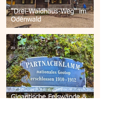
"Drei-Waldhaus-Weg" im
Odenwald
29. Sept. 2023
Gigantische Felswände &
tosendes Wasser:
Abenteuer Partnachklamm