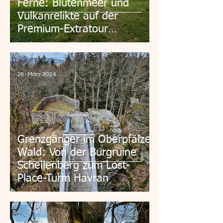
Ferne: Blütenmeer und
Vulkanrelikte auf der
Premium-Extratour
Hochrhön
28. März 2024
Grenzgänger im Oberpfälzer
Wald: Von der Burgruine
Schellenberg zum Lost-
Place-Turm Havran