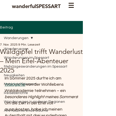
wanderfulSPESSART
Beitrag
Wanderungen
7. Nov. 2025
9 Min. Lesezeit
Wanderungen
Waldgipfel trifft Wanderlust
Wanderungen im Spessart
– Mein Eifel-Abenteuer
Mehrtageswanderungen im Spessart
2025
Neuigkeiten
Im Sommer 2025 durfte ich am 
Natur und Spessart
Waldgipfel
 von der Wohllebens 
Waldakademie teilnehmen – ein 
Reiseberichte
besonderes Highlight meines Sommers
!
Wanderungen in anderen Regionen
Um die Zeit in der Eifel voll 
auszukosten, habe ich meinen 
Alte faszinierende Bäume
Aufenthalt mit drei wunderbaren 