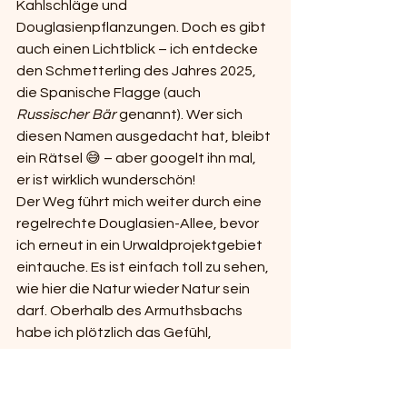
Kahlschläge und 
Douglasienpflanzungen. Doch es gibt 
auch einen Lichtblick – ich entdecke 
den Schmetterling des Jahres 2025, 
die Spanische Flagge (auch 
Russischer Bär
 genannt). Wer sich 
diesen Namen ausgedacht hat, bleibt 
ein Rätsel 😅 – aber googelt ihn mal, 
er ist wirklich wunderschön!
Der Weg führt mich weiter durch eine 
regelrechte Douglasien-Allee, bevor 
ich erneut in ein Urwaldprojektgebiet 
eintauche. Es ist einfach toll zu sehen, 
wie hier die Natur wieder Natur sein 
darf. Oberhalb des Armuthsbachs 
habe ich plötzlich das Gefühl, 
beobachtet zu werden – und als ich 
aufblicke, sehe ich sie: eine Buche mit 
einem ganz klaren „Auge“ 👁️. Schaut 