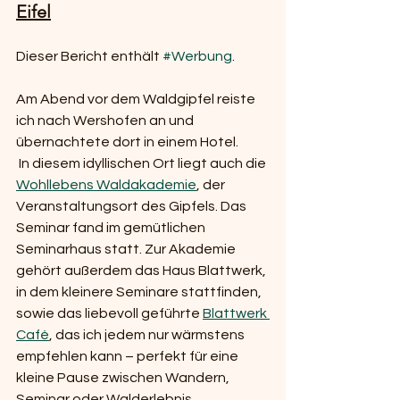
Eifel
Dieser Bericht enthält 
#Werbung
.
Am Abend vor dem Waldgipfel reiste 
ich nach Wershofen an und 
übernachtete dort in einem Hotel.
 In diesem idyllischen Ort liegt auch die 
Wohllebens Waldakademie
, der 
Veranstaltungsort des Gipfels. Das 
Seminar fand im gemütlichen 
Seminarhaus statt. Zur Akademie 
gehört außerdem das Haus Blattwerk, 
in dem kleinere Seminare stattfinden, 
sowie das liebevoll geführte 
Blattwerk 
Café
, das ich jedem nur wärmstens 
empfehlen kann – perfekt für eine 
kleine Pause zwischen Wandern, 
Seminar oder Walderlebnis.