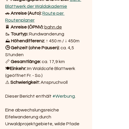
Blattwerk der Waldakademie
🚗 
Anreise (Auto): 
Route per 
Routenplaner
🚆 
Anreise (ÖPNV): 
bahn.de
🥾 
Tourtyp: 
Rundwanderung
⛰️ 
Höhendifferenz: 
↑ 450 m / ↓ 450m
🕒 Gehzeit (ohne Pausen): 
ca. 4,5 
Stunden
📏 
Gesamtlänge: 
ca. 17,9 km
🍽️
Einkehr: 
Im Waldcafé Blattwerk 
(geöffnet Fr. - So.)
⚠️ 
Schwierigkeit: 
Anspruchvoll
Dieser Bericht enthält 
#Werbung
.
Eine abwechslungsreiche 
Eifelwanderung durch 
Urwaldprojektgebiete, wilde Pfade 