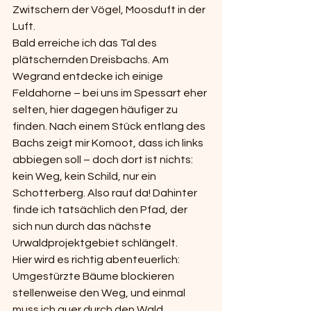
Zwitschern der Vögel, Moosduft in der 
Luft.
Bald erreiche ich das Tal des 
plätschernden Dreisbachs. Am 
Wegrand entdecke ich einige 
Feldahorne – bei uns im Spessart eher 
selten, hier dagegen häufiger zu 
finden. Nach einem Stück entlang des 
Bachs zeigt mir Komoot, dass ich links 
abbiegen soll – doch dort ist nichts: 
kein Weg, kein Schild, nur ein 
Schotterberg. Also rauf da! Dahinter 
finde ich tatsächlich den Pfad, der 
sich nun durch das nächste 
Urwaldprojektgebiet schlängelt.
Hier wird es richtig abenteuerlich: 
Umgestürzte Bäume blockieren 
stellenweise den Weg, und einmal 
muss ich quer durch den Wald 