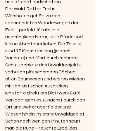
und offene Landschaften
Der Wald-Retter-Trail in 
Wershofen gehört zu den 
spannendsten Wanderwegen der 
Eifel – perfekt für alle, die 
ursprüngliche Natur, stille Pfade und 
kleine Abenteuer lieben. Die Tour ist 
rund 17 Kilometer lang (je nach 
Variante) und führt durch mehrere 
Schutzgebiete des Urwaldprojekts, 
vorbei an plätschernden Bächen, 
alten Baumriesen und weiten Wiesen 
mit fantastischen Ausblicken.
Ich starte direkt am Blattwerk Café. 
Von dort geht es zunächst durch den 
Ort und weiter über Felder und 
Wiesen hinein ins erste Urwaldgebiet. 
Schon nach wenigen Minuten spürt 
man die Ruhe – feuchte Erde, das 