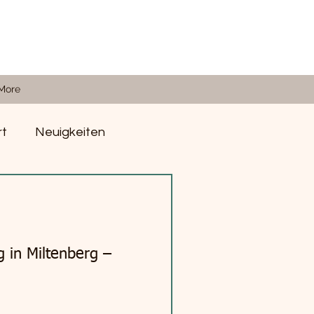
More
rt
Neuigkeiten
in Miltenberg –