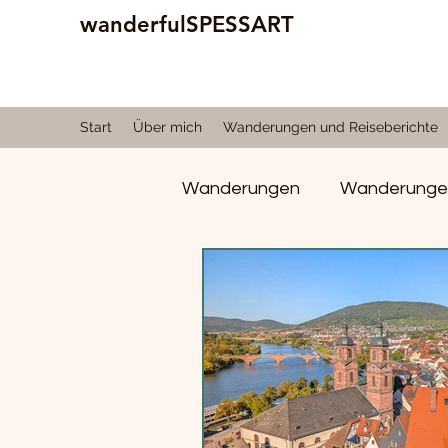
wanderfulSPESSART
Start
Über mich
Wanderungen und Reiseberichte
Wanderungen
Wanderungen
Natur und Spessart
Re
Alte faszinierende Bäume