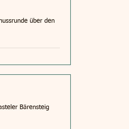
enussrunde über den
steler Bärensteig