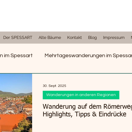
Der SPESSART
Alte Bäume
Kontakt
Blog
Impressum
 im Spessart
Mehrtageswanderungen im Spessa
iseberichte
Wanderungen in anderen Regionen
30. Sept. 2025
Wanderungen in anderen Regionen
Wanderung auf dem Römerweg 
Highlights, Tipps & Eindrücke