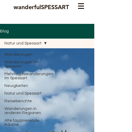
wanderfulSPESSART
Blog
Natur und Spessart
Wanderungen
Wanderungen im
Spessart
Mehrtageswanderungen
im Spessart
Neuigkeiten
Natur und Spessart
Reiseberichte
Wanderungen in
anderen Regionen
Alte faszinierende
Bäume