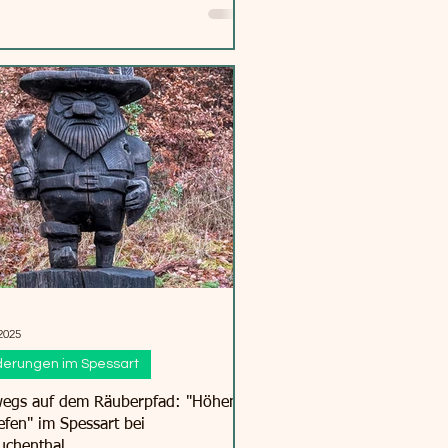
2025
erungen im Spessart
egs auf dem Räuberpfad: "Höhen
efen" im Spessart bei
uchenthal