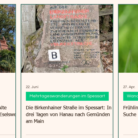
22. Juni
27. Apr.
Mehrtageswanderungen im Spessart
Wand
lte
Die Birkenhainer Straße im Spessart: In
Frühli
 Eselsweg
drei Tagen von Hanau nach Gemünden
Suche 
am Main