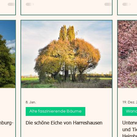
8. Jan.
19. Dez. 
Alte faszinierende Bäume
Wand
nburg-
Die schöne Eiche von Harreshausen
Unterw
und Ti
Heimb