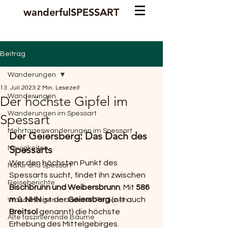
wanderfulSPESSART
Beitrag
Wanderungen
13. Juli 2023
2 Min. Lesezeit
Wanderungen
Der höchste Gipfel im
Wanderungen im Spessart
Spessart
Mehrtageswanderungen im Spessart
Der Geiersberg: Das Dach des 
Spessarts
Neuigkeiten
Wer den höchsten Punkt des 
Natur und Spessart
Spessarts sucht, findet ihn zwischen 
Reiseberichte
Bischbrunn und Weibersbrunn
. Mit 
586 
m ü. NHN
 ist der 
Geiersberg
 (oft auch 
Wanderungen in anderen Regionen
Breitsol
 genannt) die höchste 
Alte faszinierende Bäume
Erhebung des Mittelgebirges.