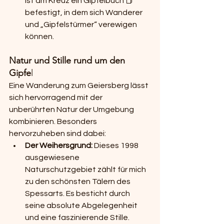
ist am Kreuz ein Gipfelbuch 📕 
befestigt, in dem sich Wanderer 
und „Gipfelstürmer“ verewigen 
können.
Natur und Stille rund um den 
Gipfe
l
Eine Wanderung zum Geiersberg lässt 
sich hervorragend mit der 
unberührten Natur der Umgebung 
kombinieren. Besonders 
hervorzuheben sind dabei:
Der Weihersgrund:
 Dieses 1998 
ausgewiesene 
Naturschutzgebiet zählt für mich 
zu den schönsten Tälern des 
Spessarts. Es besticht durch 
seine absolute Abgelegenheit 
und eine faszinierende Stille. 