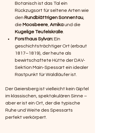
Botanisch ist das Tal ein 
Rückzugsort für seltene Arten wie 
den 
Rundblättrigen Sonnentau
, 
die 
Moosbeere
, 
Arnika
 und die 
Kugelige Teufelskralle
.
Forsthaus Sylvan:
 Ein 
geschichtsträchtiger Ort (erbaut 
1817–1819), der heute als 
bewirtschaftete Hütte der DAV-
Sektion Main-Spessart ein idealer 
Rastpunkt für Waldläufer ist.
Der Geiersberg ist vielleicht kein Gipfel 
im klassischen, spektakulären Sinne – 
aber er ist ein Ort, der die typische 
Ruhe und Weite des Spessarts 
perfekt verkörpert.