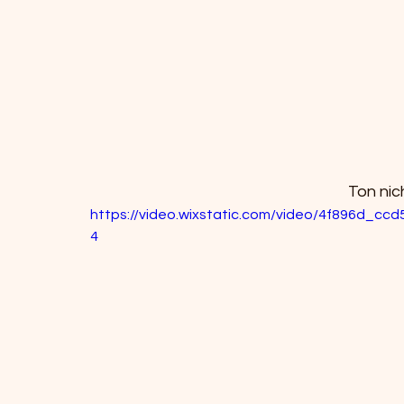
Ton nic
https://video.wixstatic.com/video/4f896d_c
4