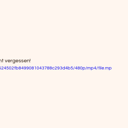
ht vergessen!
cd524502fb8499081043788c293d4b5/480p/mp4/file.mp