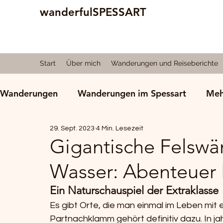
wanderfulSPESSART
Start
Über mich
Wanderungen und Reiseberichte
Wanderungen
Wanderungen im Spessart
Meh
29. Sept. 2023
4 Min. Lesezeit
Natur und Spessart
Reiseberichte
Wande
Gigantische Felswä
Wasser: Abenteuer
Alte faszinierende Bäume
Ein Naturschauspiel der Extraklasse
Es gibt Orte, die man einmal im Leben mi
Partnachklamm gehört definitiv dazu. In j