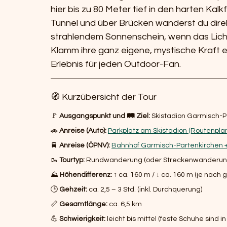
hier bis zu 80 Meter tief in den harten Ka
Tunnel und über Brücken wanderst du dir
strahlendem Sonnenschein, wenn das Licht 
Klamm ihre ganz eigene, mystische Kraft en
Erlebnis für jeden Outdoor-Fan.
🧭 Kurzübersicht der Tour
🚩 
Ausgangspunkt und 🛤️ Ziel:
 Skistadion Garmisch-P
🚗 
Anreise (Auto):
Parkplatz am Skistadion (Routenplan
🚆 
Anreise (ÖPNV):
Bahnhof Garmisch-Partenkirchen + 
🥾 
Tourtyp:
 Rundwanderung (oder Streckenwanderung
⛰️ 
Höhendifferenz:
 ↑ ca. 160 m / ↓ ca. 160 m (je nach
🕒 
Gehzeit:
 ca. 2,5 – 3 Std. (inkl. Durchquerung) 
📏 
Gesamtlänge:
 ca. 6,5 km 
💪 
Schwierigkeit:
 leicht bis mittel (feste Schuhe sind i