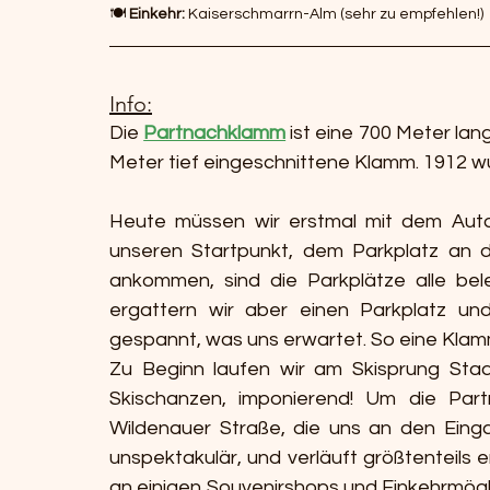
🍽️ 
Einkehr:
 Kaiserschmarrn-Alm (sehr zu empfehlen!)
Info:
Die 
Partnachklamm
 ist eine 700 Meter la
Meter tief eingeschnittene Klamm. 1912 w
Heute müssen wir erstmal mit dem Auto
unseren Startpunkt, dem Parkplatz an de
ankommen, sind die Parkplätze alle bele
ergattern wir aber einen Parkplatz und
gespannt, was uns erwartet. So eine Kla
Zu Beginn laufen wir am Skisprung Stadi
Skischanzen, imponierend! Um die Part
Wildenauer Straße, die uns an den Einga
unspektakulär, und verläuft größtenteils
an einigen Souvenirshops und Einkehrmögli