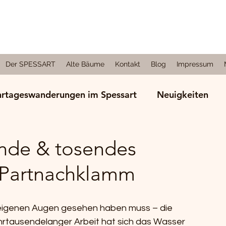
Der SPESSART
Alte Bäume
Kontakt
Blog
Impressum
rtageswanderungen im Spessart
Neuigkeiten
rungen in anderen Regionen
nde & tosendes
 Partnachklamm
t eigenen Augen gesehen haben muss – die 
ahrtausendelanger Arbeit hat sich das Wasser 