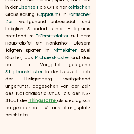
menschlicher Siedlungsplatz, vor allem 
in der 
Eisenzeit
 als Ort einer 
keltischen
Großsiedlung (
Oppidum
). In 
römischer 
Zeit
 weitgehend unbesiedelt und 
lediglich Standort eines Heiligtums 
entstand im 
Frühmittelalter
 auf dem 
Hauptgipfel ein Königshof. Diesem 
folgten später im 
Mittelalter
 zwei 
Klöster, das 
Michaelskloster
 und das 
auf dem Vorgipfel gelegene 
Stephanskloster
. In der Neuzeit blieb 
der Heiligenberg weitgehend 
ungenutzt, abgesehen von der Zeit 
des Nationalsozialismus, als der NS-
Staat die 
Thingstätte
als ideologisch 
aufgeladenen Veranstaltungsplatz 
errichtete.