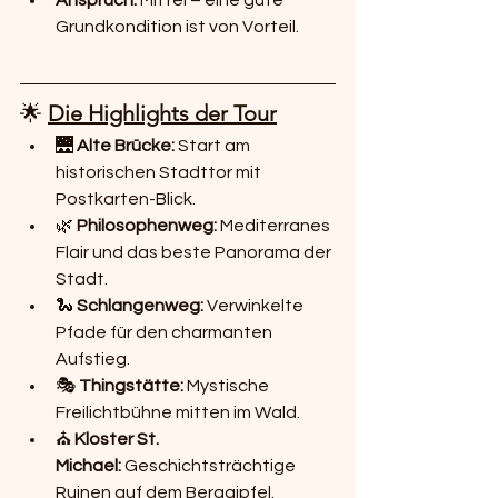
Anspruch:
 Mittel – eine gute 
Grundkondition ist von Vorteil.
🌟 
Die Highlights der Tour
🌉 
Alte Brücke:
 Start am 
historischen Stadttor mit 
Postkarten-Blick.
🌿 
Philosophenweg:
 Mediterranes 
Flair und das beste Panorama der 
Stadt.
🐍 
Schlangenweg:
 Verwinkelte 
Pfade für den charmanten 
Aufstieg.
🎭 
Thingstätte:
 Mystische 
Freilichtbühne mitten im Wald.
⛪ 
Kloster St. 
Michael:
 Geschichtsträchtige 
Ruinen auf dem Berggipfel.