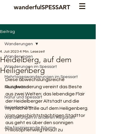
wanderfulSPESSART
Beitrag
Wanderungen
4. Juli 2023
4 Min. Lesezeit
Wanderungen
Heidelberg, auf dem
Wanderungen im Spessart
Heiligenberg
Mehrtageswanderungen im Spessart
Diese abwechslungsreiche 
Rundwanderung vereint das Beste 
Neuigkeiten
aus zwei Welten: das lebendige Flair 
Natur und Spessart
der Heidelberger Altstadt und die 
Reiseberichte
mystische Stille auf dem Heiligenberg.
Vom geschichtsträchtigen Stadttor 
Wanderungen in anderen Regionen
aus geht es über den sonnigen 
Alte faszinierende Bäume
Philosophenweg hinauf zu 