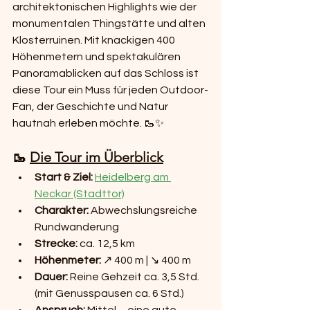
architektonischen Highlights wie der 
monumentalen Thingstätte und alten 
Klosterruinen. Mit knackigen 400 
Höhenmetern und spektakulären 
Panoramablicken auf das Schloss ist 
diese Tour ein Muss für jeden Outdoor-
Fan, der Geschichte und Natur 
hautnah erleben möchte. 🥾✨
🥾 
Die Tour im Überblick
Start & Ziel:
Heidelberg am 
Neckar (Stadttor)
Charakter:
 Abwechslungsreiche 
Rundwanderung
Strecke:
 ca. 12,5 km
Höhenmeter:
 ↗️ 400 m | ↘️ 400 m
Dauer:
 Reine Gehzeit ca. 3,5 Std. 
(mit Genusspausen ca. 6 Std.)