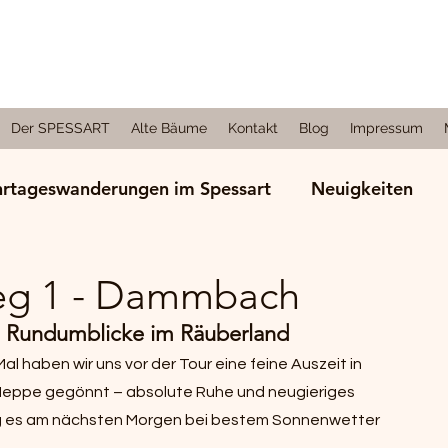
Der SPESSART
Alte Bäume
Kontakt
Blog
Impressum
rtageswanderungen im Spessart
Neuigkeiten
rungen in anderen Regionen
eg 1 - Dammbach
he Rundumblicke im Räuberland
l haben wir uns vor der Tour eine feine Auszeit in 
Heppe gegönnt – absolute Ruhe und neugieriges 
ing es am nächsten Morgen bei bestem Sonnenwetter 