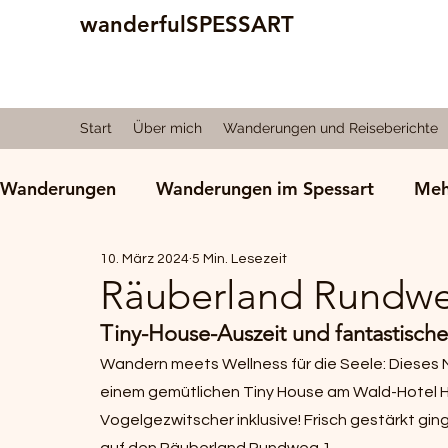
wanderfulSPESSART
Start
Über mich
Wanderungen und Reiseberichte
Wanderungen
Wanderungen im Spessart
Meh
10. März 2024
5 Min. Lesezeit
Natur und Spessart
Reiseberichte
Wande
Räuberland Rundw
Tiny-House-Auszeit und fantastisc
Alte faszinierende Bäume
Wandern meets Wellness für die Seele: Dieses Ma
einem gemütlichen Tiny House am Wald-Hotel 
Vogelgezwitscher inklusive! Frisch gestärkt g