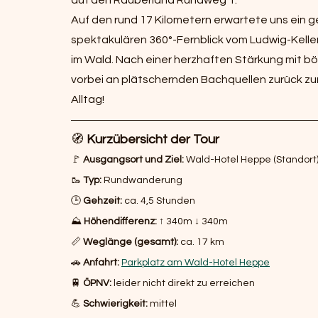
auf den Räuberland Rundweg 1.
Auf den rund 17 Kilometern erwartete uns ein g
spektakulären 360°-Fernblick vom Ludwig-Kelle
im Wald. Nach einer herzhaften Stärkung mit b
vorbei an plätschernden Bachquellen zurück zum
Alltag!
🧭 
Kurzübersicht der Tour
🚩 
Ausgangsort und Ziel:
 Wald-Hotel Heppe (Standort)
🥾 
Typ:
 Rundwanderung 
🕒 
Gehzeit:
 ca. 4,5 Stunden 
⛰️ 
Höhendifferenz:
 ↑ 340m ↓ 340m 
📏 
Weglänge (gesamt):
 ca. 17 km 
🚗 
Anfahrt: 
Parkplatz am Wald-Hotel Heppe
🚆 
ÖPNV:
 leider nicht direkt zu erreichen 
💪 
Schwierigkeit:
 mittel