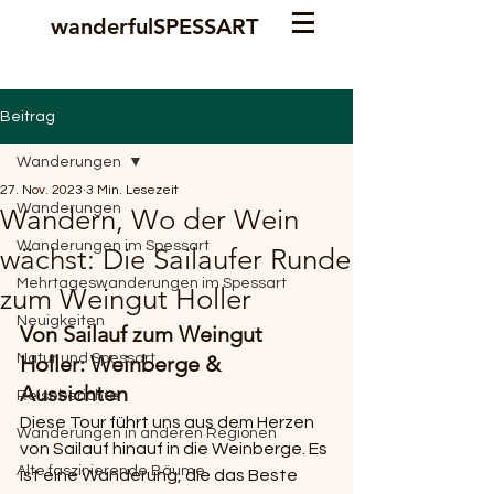
wanderfulSPESSART
Beitrag
Wanderungen
27. Nov. 2023
3 Min. Lesezeit
Wanderungen
Wandern, Wo der Wein
Wanderungen im Spessart
wächst: Die Sailaufer Runde
Mehrtageswanderungen im Spessart
zum Weingut Holler
Neuigkeiten
Von Sailauf zum Weingut 
Natur und Spessart
Holler: Weinberge & 
Aussichten
Reiseberichte
Diese Tour führt uns aus dem Herzen 
Wanderungen in anderen Regionen
von Sailauf hinauf in die Weinberge. Es 
Alte faszinierende Bäume
ist eine Wanderung, die das Beste 