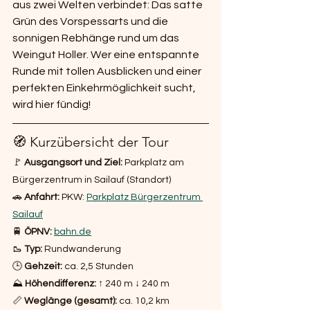
aus zwei Welten verbindet: Das satte 
Grün des Vorspessarts und die 
sonnigen Rebhänge rund um das 
Weingut Holler. Wer eine entspannte 
Runde mit tollen Ausblicken und einer 
perfekten Einkehrmöglichkeit sucht, 
wird hier fündig!
🧭 Kurzübersicht der Tour
🚩 
Ausgangsort und Ziel:
 Parkplatz am 
Bürgerzentrum in Sailauf (Standort) 
🚗 
Anfahrt:
 PKW: 
Parkplatz Bürgerzentrum 
Sailauf
🚆 
ÖPNV:
bahn.de
🥾 
Typ:
 Rundwanderung 
🕒 
Gehzeit:
 ca. 2,5 Stunden 
⛰️ 
Höhendifferenz:
 ↑ 240 m ↓ 240 m 
📏 
Weglänge (gesamt):
 ca. 10,2 km 